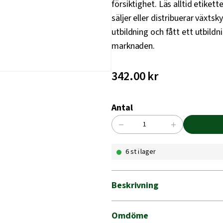
försiktighet. Läs alltid etike
säljer eller distribuerar väx
utbildning och fått ett utbild
marknaden.
342.00
kr
Antal
−
+
SNIGEL
EFFEKT
6 st i lager
1000G
mängd
Beskrivning
Omdöme