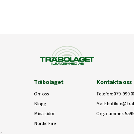
Träbolaget
Kontakta oss
Om oss
Telefon:
070-990 0
Blogg
Mail:
butiken@trab
Mina sidor
Org. nummer: 559
Nordic Fire
r