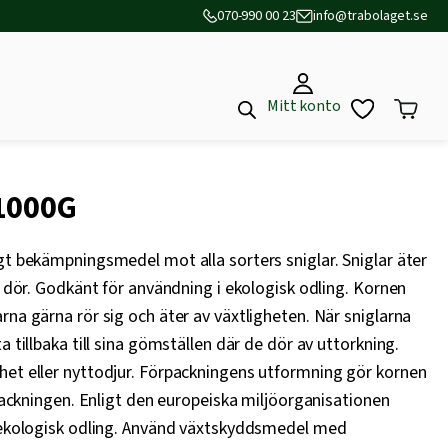
070-990 00 23
info@trabolaget.se
Mitt konto
1000G
gt bekämpningsmedel mot alla sorters sniglar. Sniglar äter
ch dör. Godkänt för användning i ekologisk odling. Kornen
rna gärna rör sig och äter av växtligheten. När sniglarna
a tillbaka till sina gömställen där de dör av uttorkning.
het eller nyttodjur. Förpackningens utformning gör kornen
rpackningen. Enligt den europeiska miljöorganisationen
i ekologisk odling. Använd växtskyddsmedel med