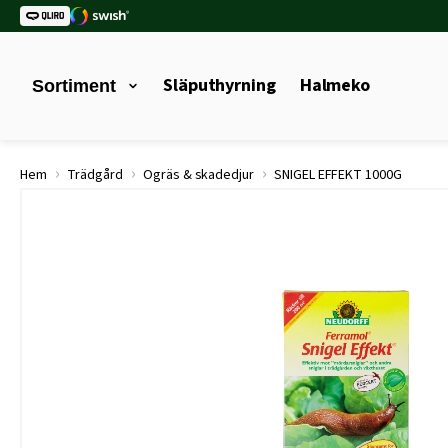
Släputhyrning
Halmeko
Sortiment
›
›
›
Hem
Trädgård
Ogräs & skadedjur
SNIGEL EFFEKT 1000G