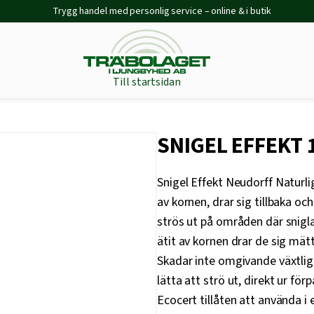
Trygg handel med personlig service – online & i butik
Till startsidan
SNIGEL EFFEKT 
Snigel Effekt Neudorff Naturli
av kornen, drar sig tillbaka o
strös ut på områden där snigla
ätit av kornen drar de sig mätt
Skadar inte omgivande växtlig
lätta att strö ut, direkt ur fö
Ecocert tillåten att använda 