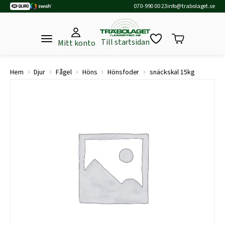
070-990 00 23
info@trabolaget.se
Till startsidan
Mitt konto
›
›
›
›
›
Hem
Djur
Fågel
Höns
Hönsfoder
snäckskal 15kg