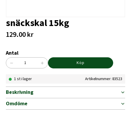
snäckskal 15kg
129.00
kr
Antal
−
+
Köp
snäckskal
15kg
1 st i lager
Artikelnummer: 83523
mängd
Beskrivning
Omdöme