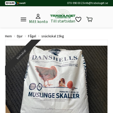
070-990 00 23
info@trabolaget.se
Till startsidan
Mitt konto
›
›
›
Hem
Djur
Fågel
snäckskal 15kg
Slutsåld!