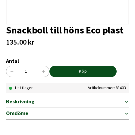
Snackboll till höns Eco plast
135.00
kr
Antal
−
+
Köp
Snackboll
till
1 st i lager
Artikelnummer: 88403
höns
Eco
plast
Beskrivning
mängd
Omdöme