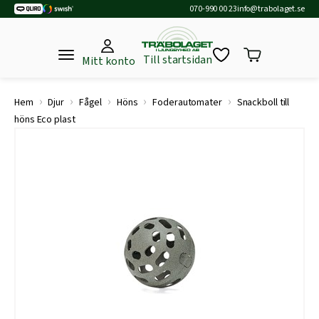
070-990 00 23
info@trabolaget.se
Till startsidan
Mitt konto
›
›
›
›
›
Hem
Djur
Fågel
Höns
Foderautomater
Snackboll till
höns Eco plast