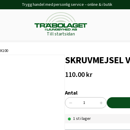
Trygg handel med personlig service – online & i butik
Till startsidan
0X100
SKRUVMEJSEL V
110.00
kr
Antal
−
+
SKRUVMEJSEL
VDE
1 st i lager
SPÅR
SL
0.5X3.0X100