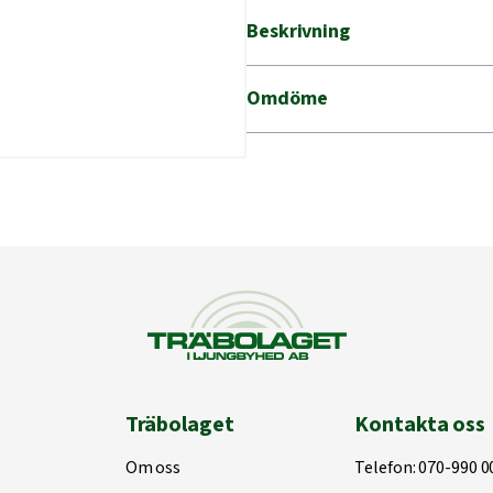
mängd
Beskrivning
Omdöme
Träbolaget
Kontakta oss
Om oss
Telefon:
070-990 0