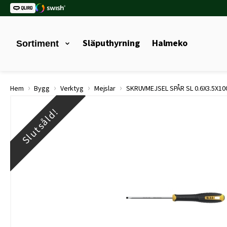
Släputhyrning
Halmeko
Sortiment
›
›
›
›
Hem
Bygg
Verktyg
Mejslar
SKRUVMEJSEL SPÅR SL 0.6X3.5X10
Slutsåld!