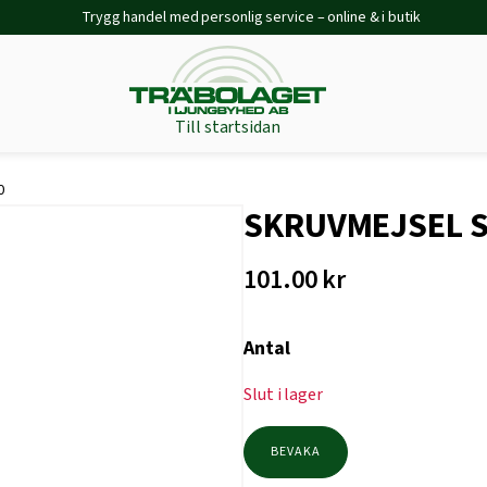
Trygg handel med personlig service – online & i butik
Till startsidan
0
SKRUVMEJSEL S
101.00
kr
Antal
Slut i lager
BEVAKA