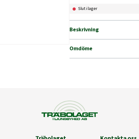
Slut i lager
Beskrivning
Omdöme
Träbolaget
Kontakta oss