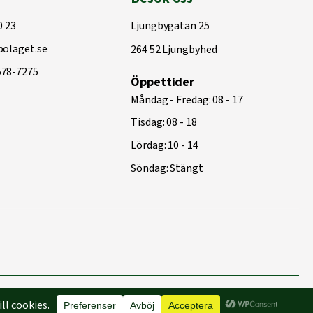
0 23
Ljungbygatan 25
olaget.se
264 52 Ljungbyhed
578-7275
Öppettider
Måndag - Fredag: 08 - 17
Tisdag: 08 - 18
Lördag: 10 - 14
Söndag: Stängt
Byggd med
♥
av
Capace Media | Webbyrå Malmö