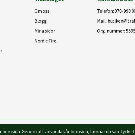
Om oss
Telefon:
070-990 0
Blogg
Mail:
butiken@trab
Mina sidor
Org. nummer: 559
Nordic Fire
r