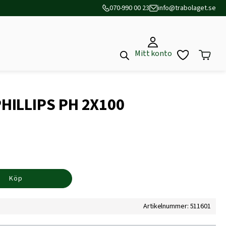
070-990 00 23
info@trabolaget.se
Mitt konto
HILLIPS PH 2X100
Köp
Artikelnummer: 511601