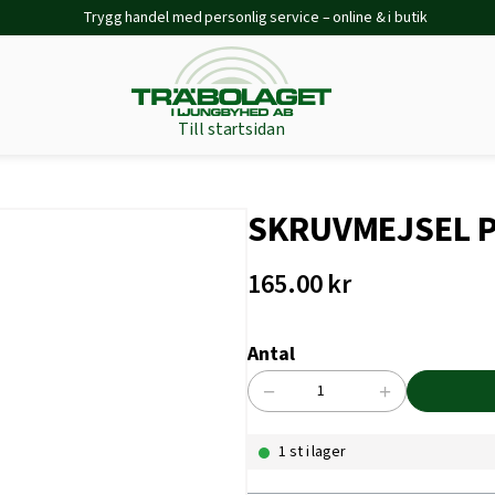
Trygg handel med personlig service – online & i butik
Till startsidan
SKRUVMEJSEL P
165.00
kr
Antal
−
+
SKRUVMEJSEL
PHILLIPS
1 st i lager
PH
2X100
mängd