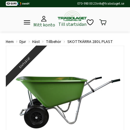
070-990 00 23
info@trabolaget.se
Till startsidan
Mitt konto
›
›
›
›
Hem
Djur
Häst
Tillbehör
SKOTTKÄRRA 280 L PLAST
Slutsåld!