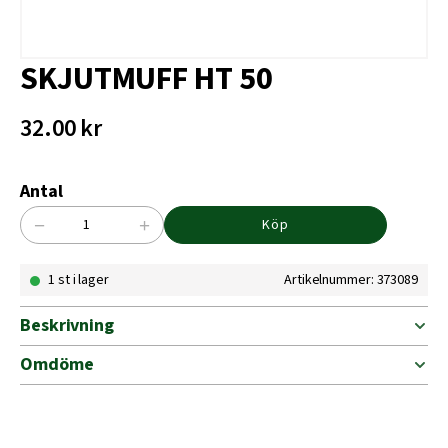
SKJUTMUFF HT 50
32.00
kr
Antal
−
+
Köp
SKJUTMUFF
HT
1 st i lager
Artikelnummer: 373089
50
mängd
Beskrivning
Omdöme