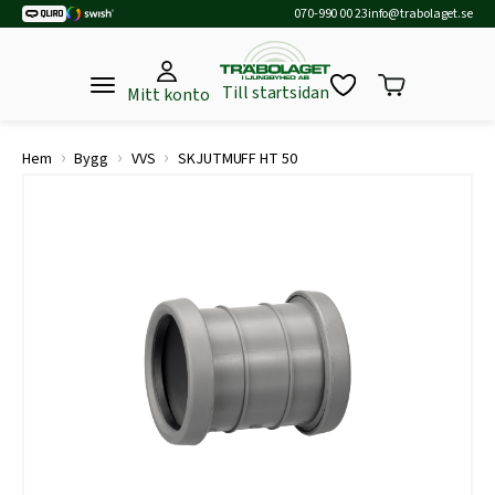
070-990 00 23
info@trabolaget.se
Till startsidan
Mitt konto
›
›
›
Hem
Bygg
VVS
SKJUTMUFF HT 50