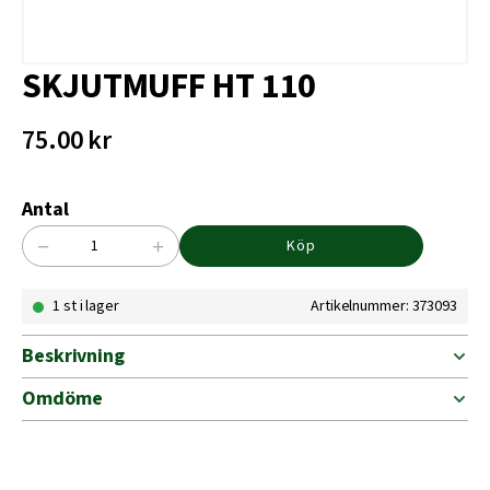
SKJUTMUFF HT 110
75.00
kr
Antal
−
+
Köp
SKJUTMUFF
HT
1 st i lager
Artikelnummer: 373093
110
mängd
Beskrivning
Omdöme