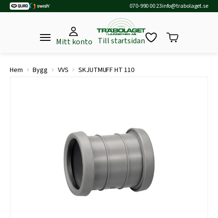
070-990 00 23
info@trabolaget.se
Till startsidan
Mitt konto
›
›
›
Hem
Bygg
VVS
SKJUTMUFF HT 110