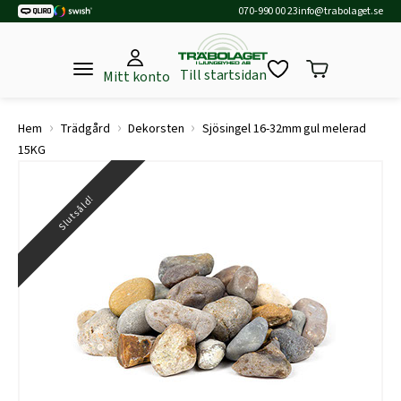
070-990 00 23
info@trabolaget.se
Till startsidan
Mitt konto
›
›
›
Hem
Trädgård
Dekorsten
Sjösingel 16-32mm gul melerad
15KG
Slutsåld!