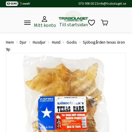
070-990 00 23
info@trabolaget.se
Till startsidan
Mitt konto
›
›
›
›
›
Hem
Djur
Husdjur
Hund
Godis
Sjöbogården texas öron
9p