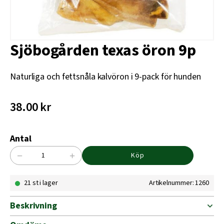
Sjöbogården texas öron 9p
Naturliga och fettsnåla kalvöron i 9-pack för hunden
38.00
kr
Antal
−
+
Köp
Sjöbogården
texas
21 st i lager
Artikelnummer: 1260
öron
9p
mängd
Beskrivning