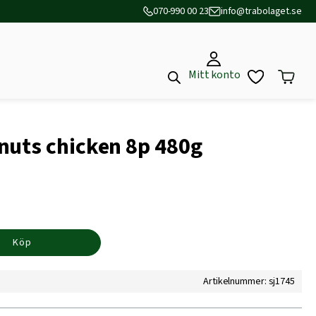
070-990 00 23
info@trabolaget.se
Mitt konto
nuts chicken 8p 480g
Köp
Artikelnummer: sj1745