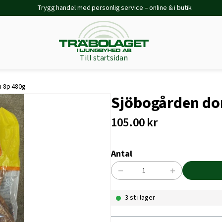
Trygg handel med personlig service – online & i butik
Till startsidan
 8p 480g
Sjöbogården do
105.00
kr
Antal
−
+
Sjöbogården
donuts
3 st i lager
chicken
8p
480g