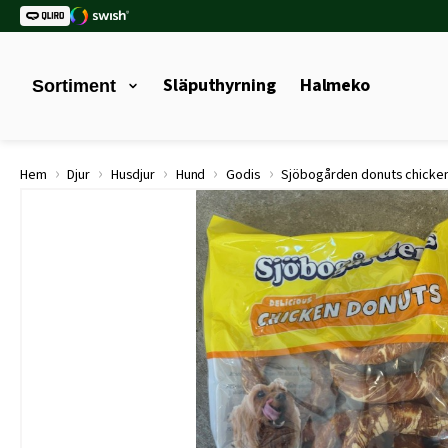
Släputhyrning
Halmeko
Sortiment
›
›
›
›
›
Hem
Djur
Husdjur
Hund
Godis
Sjöbogården donuts chicken