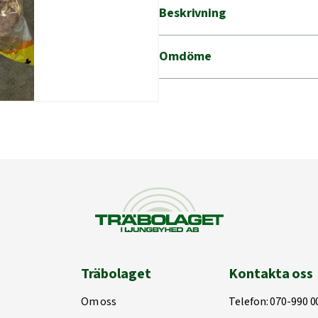
mängd
Beskrivning
Omdöme
Träbolaget
Kontakta oss
Om oss
Telefon:
070-990 0