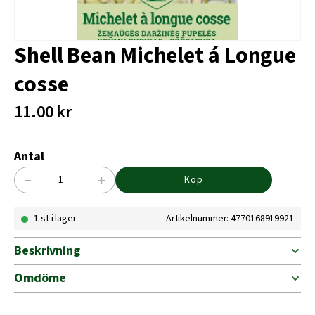
Shell Bean Michelet á Longue
cosse
11.00
kr
Antal
−
+
Köp
Shell
Bean
1 st i lager
Artikelnummer: 4770168919921
Michelet
á
Longue
Beskrivning
cosse
mängd
Omdöme