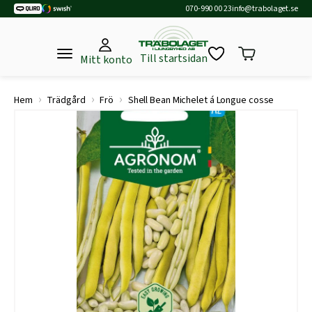
070-990 00 23
info@trabolaget.se
Till startsidan
Mitt konto
›
›
›
Hem
Trädgård
Frö
Shell Bean Michelet á Longue cosse