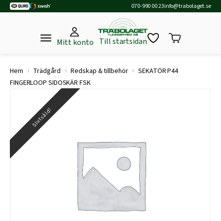
070-990 00 23
info@trabolaget.se
Till startsidan
Mitt konto
›
›
›
Hem
Trädgård
Redskap & tillbehör
SEKATÖR P44
FINGERLOOP SIDOSKÄR FSK
Slutsåld!