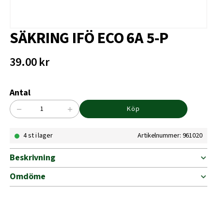
SÄKRING IFÖ ECO 6A 5-P
39.00
kr
Antal
−
+
Köp
SÄKRING
IFÖ
4 st i lager
Artikelnummer: 961020
ECO
6A
5-
Beskrivning
P
mängd
Omdöme