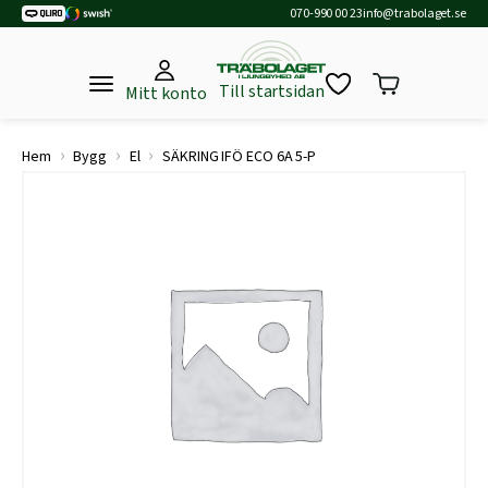
070-990 00 23
info@trabolaget.se
Till startsidan
Mitt konto
›
›
›
Hem
Bygg
El
SÄKRING IFÖ ECO 6A 5-P