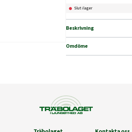
Slut i lager
Beskrivning
Omdöme
Träbolaget
Kontakta oss