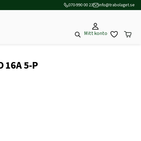
070-990 00 23
info@trabolaget.se
Mitt konto
O 16A 5-P