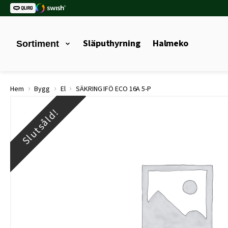
Släputhyrning
Halmeko
Sortiment
›
›
›
Hem
Bygg
El
SÄKRING IFÖ ECO 16A 5-P
Slutsåld!