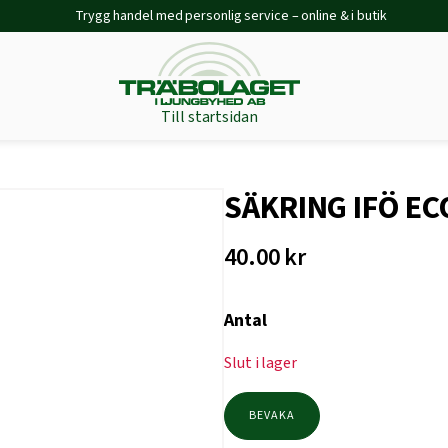
Trygg handel med personlig service – online & i butik
Till startsidan
SÄKRING IFÖ EC
40.00
kr
Antal
Slut i lager
BEVAKA