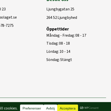
0 23
Ljungbygatan 25
olaget.se
264 52 Ljungbyhed
578-7275
Öppettider
Måndag - Fredag: 08 - 17
Tisdag: 08 - 18
Lördag: 10 - 14
Söndag: Stängt
Byggd med
♥
av
Capace Media | Webbyrå Malmö