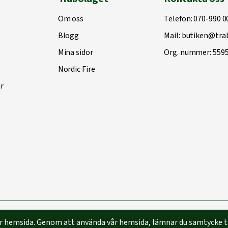
Om oss
Telefon:
070-990 0
Blogg
Mail:
butiken@trab
Mina sidor
Org. nummer: 559
Nordic Fire
r