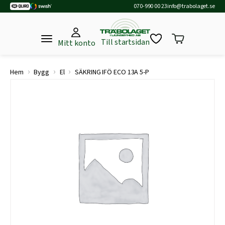
070-990 00 23
info@trabolaget.se
Till startsidan
Mitt konto
›
›
›
Hem
Bygg
El
SÄKRING IFÖ ECO 13A 5-P