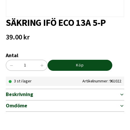
SÄKRING IFÖ ECO 13A 5-P
39.00
kr
Antal
−
+
Köp
SÄKRING
IFÖ
3 st i lager
Artikelnummer: 961022
ECO
13A
5-
Beskrivning
P
mängd
Omdöme