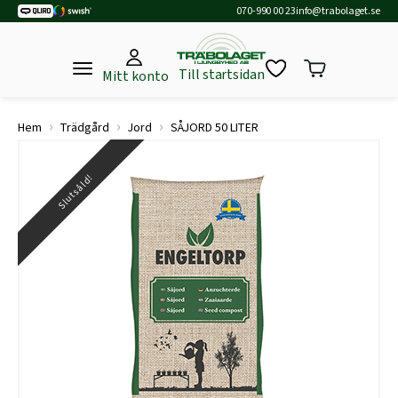
070-990 00 23
info@trabolaget.se
Till startsidan
Mitt konto
›
›
›
Hem
Trädgård
Jord
SÅJORD 50 LITER
Slutsåld!