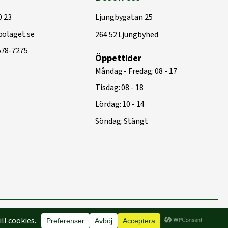
0 23
Ljungbygatan 25
olaget.se
264 52 Ljungbyhed
578-7275
Öppettider
Måndag - Fredag: 08 - 17
Tisdag: 08 - 18
Lördag: 10 - 14
Söndag: Stängt
Byggd med
♥
av
Capace Media | Webbyrå Malmö