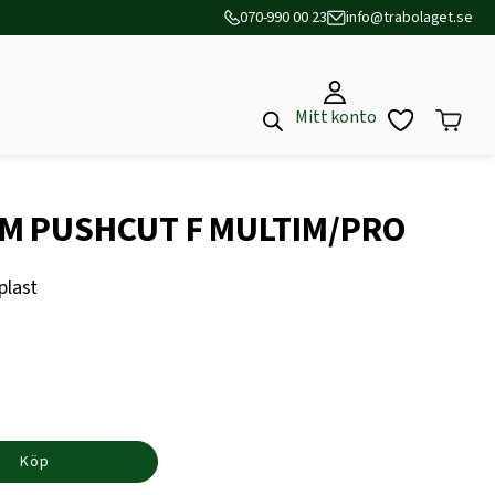
070-990 00 23
info@trabolaget.se
Mitt konto
M PUSHCUT F MULTIM/PRO
plast
Köp