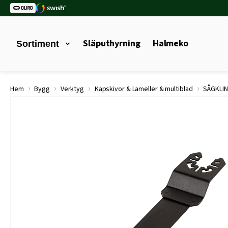
Släputhyrning
Halmeko
Sortiment
›
›
›
›
Hem
Bygg
Verktyg
Kapskivor & Lameller & multiblad
SÅGKLIN