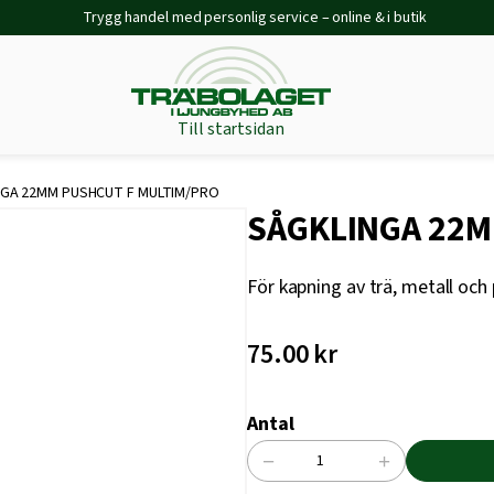
Trygg handel med personlig service – online & i butik
Till startsidan
GA 22MM PUSHCUT F MULTIM/PRO
SÅGKLINGA 22M
För kapning av trä, metall och 
75.00
kr
Antal
−
+
SÅGKLINGA