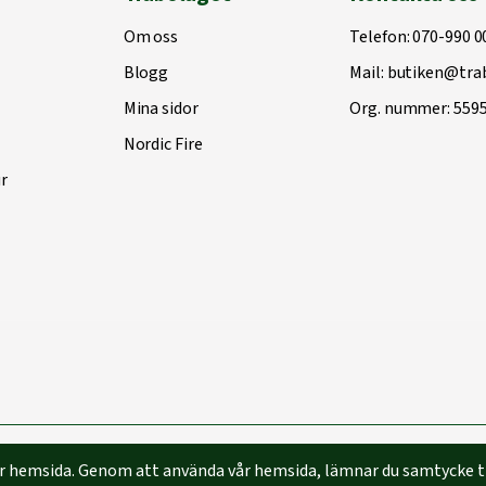
Om oss
Telefon:
070-990 0
Blogg
Mail:
butiken@trab
Mina sidor
Org. nummer: 559
Nordic Fire
r