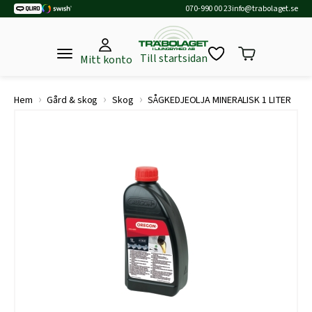
070-990 00 23
info@trabolaget.se
Till startsidan
Mitt konto
›
›
›
Hem
Gård & skog
Skog
SÅGKEDJEOLJA MINERALISK 1 LITER