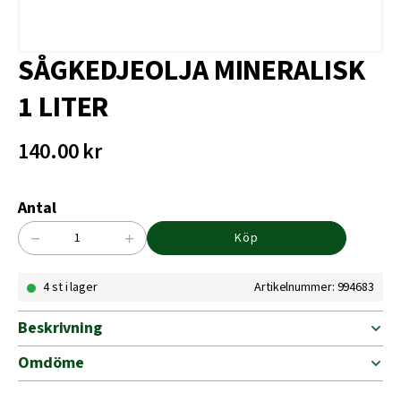
SÅGKEDJEOLJA MINERALISK
1 LITER
140.00
kr
Antal
−
+
Köp
SÅGKEDJEOLJA
MINERALISK
4 st i lager
Artikelnummer: 994683
1
LITER
mängd
Beskrivning
Omdöme