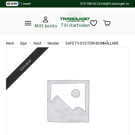
070-990 00 23
info@trabolaget.se
Till startsidan
Mitt konto
›
›
›
›
Hem
Djur
Häst
Hinder
SAFETY-SYSTEM BOMHÅLLARE
Slutsåld!