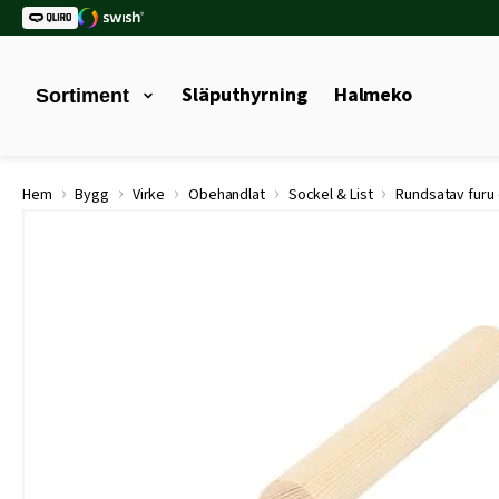
Släputhyrning
Halmeko
Sortiment
›
›
›
›
›
Hem
Bygg
Virke
Obehandlat
Sockel & List
Rundsatav fur