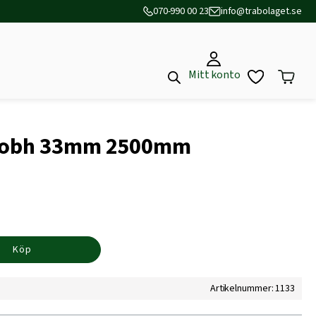
070-990 00 23
info@trabolaget.se
Mitt konto
u obh 33mm 2500mm
Köp
Artikelnummer: 1133