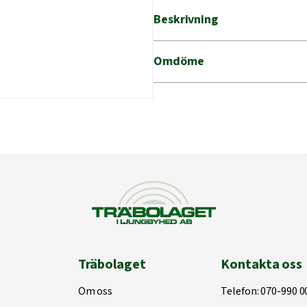
mängd
Beskrivning
Omdöme
Träbolaget
Kontakta oss
Om oss
Telefon:
070-990 0