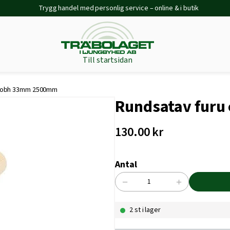
Trygg handel med personlig service – online & i butik
Till startsidan
u obh 33mm 2500mm
Rundsatav fur
130.00
kr
Antal
−
+
Rundsatav
furu
2 st i lager
obh
33mm
2500mm