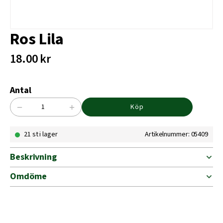
Ros Lila
18.00
kr
Antal
−
+
Köp
Ros
Lila
21 st i lager
Artikelnummer: 05409
mängd
Beskrivning
Omdöme