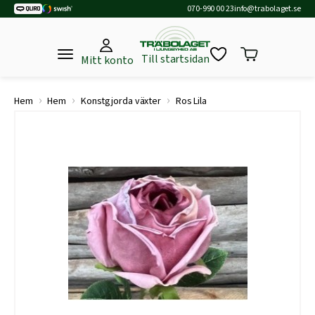
070-990 00 23
info@trabolaget.se
Till startsidan
Mitt konto
›
›
›
Hem
Hem
Konstgjorda växter
Ros Lila