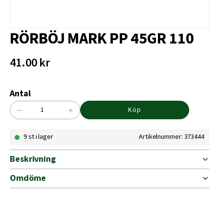
RÖRBÖJ MARK PP 45GR 110
41.00
kr
Antal
−
+
Köp
RÖRBÖJ
MARK
9 st i lager
Artikelnummer: 373444
PP
45GR
110
Beskrivning
mängd
Omdöme