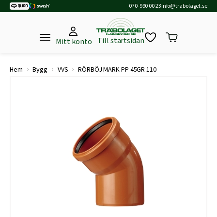
070-990 00 23
info@trabolaget.se
Till startsidan
Mitt konto
›
›
›
Hem
Bygg
VVS
RÖRBÖJ MARK PP 45GR 110