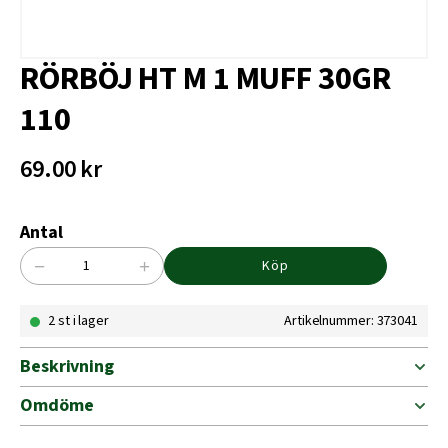
RÖRBÖJ HT M 1 MUFF 30GR
110
69.00
kr
Antal
−
+
Köp
RÖRBÖJ
HT
2 st i lager
Artikelnummer: 373041
M
1
MUFF
Beskrivning
30GR
110
Omdöme
mängd