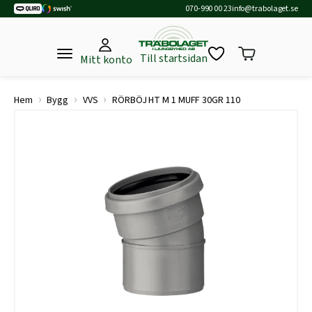
070-990 00 23
info@trabolaget.se
Till startsidan
Mitt konto
›
›
›
Hem
Bygg
VVS
RÖRBÖJ HT M 1 MUFF 30GR 110