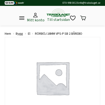
070-990 00 23
info@trabolaget.se
Till startsidan
Mitt konto
›
›
›
Hem
Bygg
El
RÖRBÖJ 16MM VPS-P SB 2 BÅREBO