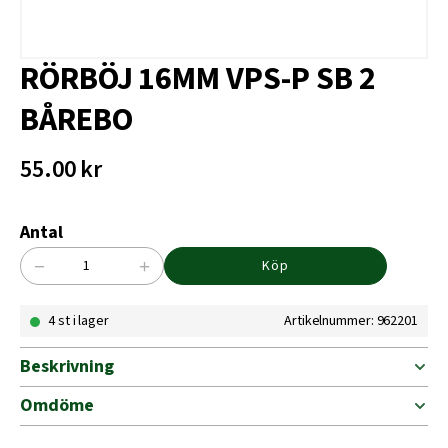
RÖRBÖJ 16MM VPS-P SB 2
BÅREBO
55.00
kr
Antal
−
+
Köp
RÖRBÖJ
16MM
4 st i lager
Artikelnummer: 962201
VPS-
P
SB
Beskrivning
2
BÅREBO
Omdöme
mängd