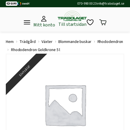
070-990 00 23
info@trabolaget.se
Till startsidan
Mitt konto
›
›
›
›
Hem
Trädgård
Växter
Blommande buskar
Rhododendron
›
Rhododendron Goldkrone 5 l
Slutsåld!