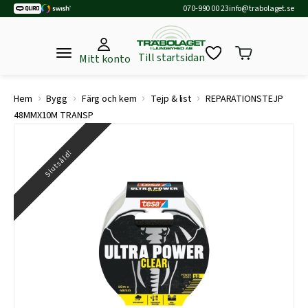
070-990 00 23
info@trabolaget.se
Till startsidan
Mitt konto
›
›
›
›
Hem
Bygg
Färg och kem
Tejp & list
REPARATIONSTEJP
48MMX10M TRANSP
Slutsåld!