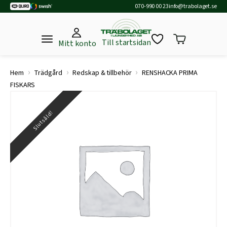
070-990 00 23
info@trabolaget.se
Till startsidan
Mitt konto
›
›
›
Hem
Trädgård
Redskap & tillbehör
RENSHACKA PRIMA
FISKARS
Slutsåld!