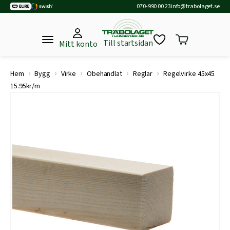
070-990 00 23
info@trabolaget.se
Till startsidan
Mitt konto
›
›
›
›
›
Hem
Bygg
Virke
Obehandlat
Reglar
Regelvirke 45x45
15.95kr/m