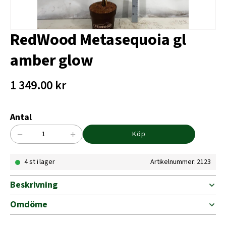
RedWood Metasequoia gl
amber glow
1 349.00
kr
Antal
−
+
Köp
RedWood
Metasequoia
4 st i lager
Artikelnummer: 2123
gl
amber
glow
Beskrivning
mängd
Omdöme