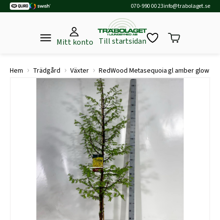
070-990 00 23
info@trabolaget.se
Till startsidan
Mitt konto
›
›
›
Hem
Trädgård
Växter
RedWood Metasequoia gl amber glow