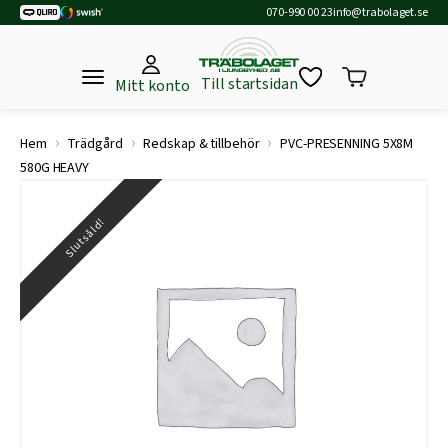
070-990 00 23
info@trabolaget.se
Till startsidan
Mitt konto
›
›
›
Hem
Trädgård
Redskap & tillbehör
PVC-PRESENNING 5X8M
580G HEAVY
Slutsåld!