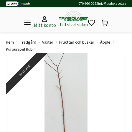
070-990 00 23
info@trabolaget.se
Till startsidan
Mitt konto
›
›
›
›
›
Hem
Trädgård
Växter
Frukttäd och buskar
Äpple
Purpurapel Rubin
Slutsåld!