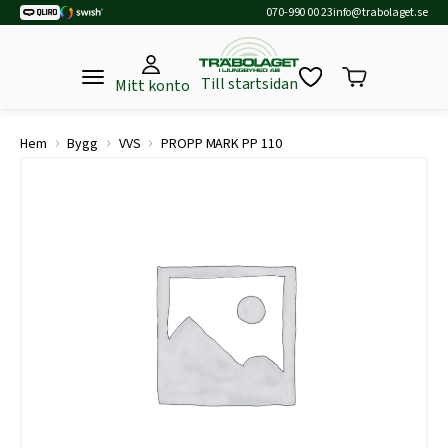
070-990 00 23
info@trabolaget.se
Till startsidan
Mitt konto
›
›
›
Hem
Bygg
VVS
PROPP MARK PP 110