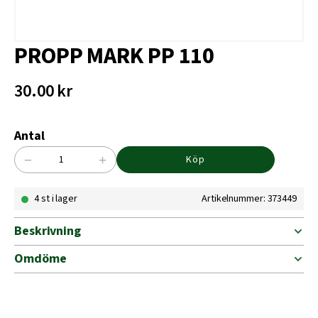
PROPP MARK PP 110
30.00
kr
Antal
−
+
Köp
PROPP
MARK
4 st i lager
Artikelnummer: 373449
PP
110
mängd
Beskrivning
Omdöme