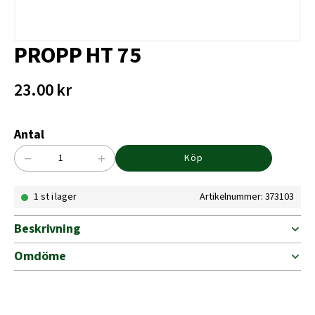
PROPP HT 75
23.00
kr
Antal
−
+
Köp
PROPP
HT
1 st i lager
Artikelnummer: 373103
75
mängd
Beskrivning
Omdöme