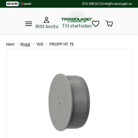
070-990 00 23
info@trabolaget.se
Till startsidan
Mitt konto
›
›
›
Hem
Bygg
VVS
PROPP HT 75