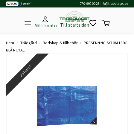
070-990 00 23
info@trabolaget.se
Till startsidan
Mitt konto
›
›
›
Hem
Trädgård
Redskap & tillbehör
PRESENNING 6X10M 180G
BLÅ ROYAL
Slutsåld!