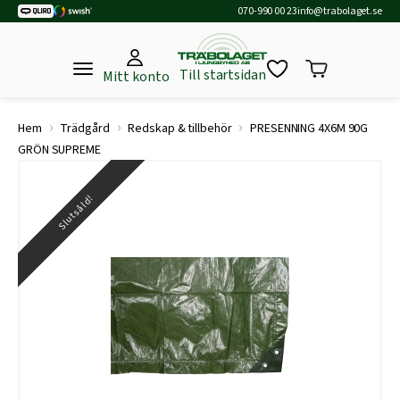
070-990 00 23
info@trabolaget.se
Till startsidan
Mitt konto
›
›
›
Hem
Trädgård
Redskap & tillbehör
PRESENNING 4X6M 90G
GRÖN SUPREME
Slutsåld!