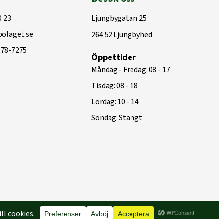
0 23
Ljungbygatan 25
olaget.se
264 52 Ljungbyhed
578-7275
Öppettider
Måndag - Fredag: 08 - 17
Tisdag: 08 - 18
Lördag: 10 - 14
Söndag: Stängt
Byggd med
♥
av
Capace Media | Webbyrå Malmö