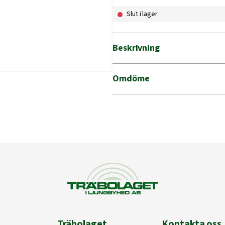
Slut i lager
Beskrivning
Omdöme
Träbolaget
Kontakta oss