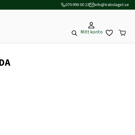
070-990 00 23
info@trabolaget.se
Mitt konto
DA