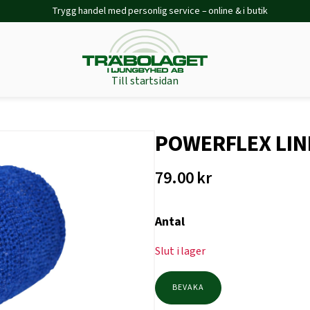
Trygg handel med personlig service – online & i butik
Till startsidan
POWERFLEX LIN
79.00
kr
Antal
Slut i lager
BEVAKA