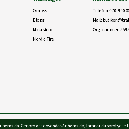
Om oss
Telefon:
070-990 0
Blogg
Mail:
butiken@trab
Mina sidor
Org. nummer: 559
Nordic Fire
r