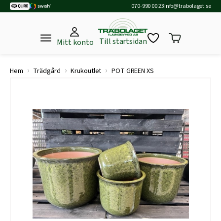
070-990 00 23
info@trabolaget.se
Till startsidan
Mitt konto
›
›
›
Hem
Trädgård
Krukoutlet
POT GREEN XS