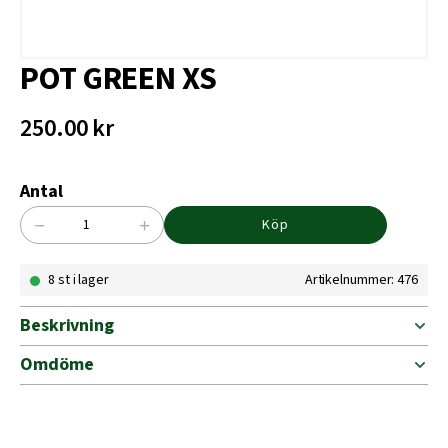
POT GREEN XS
250.00
kr
Antal
−
+
Köp
POT
GREEN
8 st i lager
Artikelnummer: 476
XS
mängd
Beskrivning
Omdöme