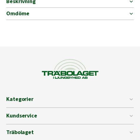
Beskrivning
1,5KG
mängd
Omdöme
Kategorier
Kundservice
Träbolaget