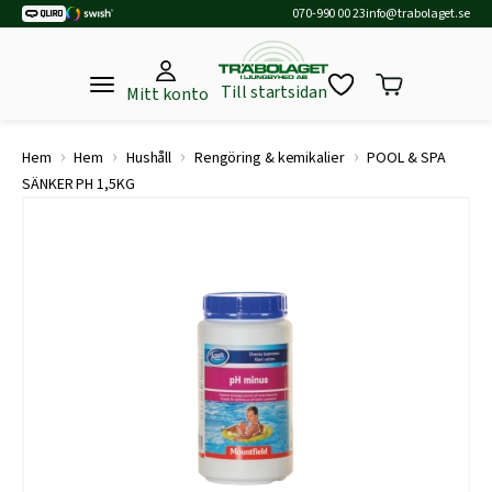
070-990 00 23
info@trabolaget.se
Till startsidan
Mitt konto
›
›
›
›
Hem
Hem
Hushåll
Rengöring & kemikalier
POOL & SPA
SÄNKER PH 1,5KG