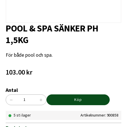
POOL & SPA SÄNKER PH
1,5KG
För både pool och spa.
103.00
kr
Antal
−
+
Köp
POOL
&
5 st i lager
Artikelnummer: 900858
SPA
SÄNKER
PH