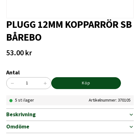
PLUGG 12MM KOPPARRÖR SB
BÅREBO
53.00
kr
Antal
−
+
Köp
PLUGG
12MM
5 st i lager
Artikelnummer: 370105
KOPPARRÖR
SB
BÅREBO
Beskrivning
mängd
Omdöme