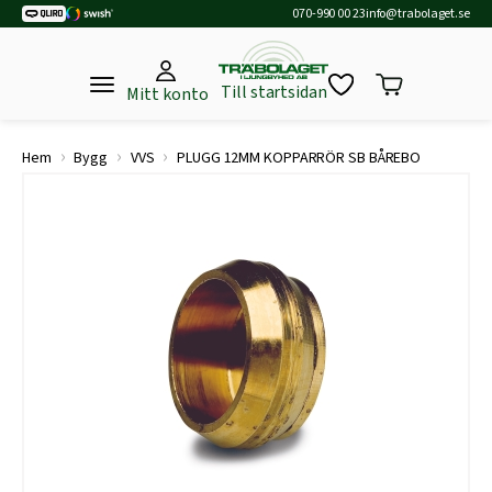
070-990 00 23
info@trabolaget.se
Till startsidan
Mitt konto
›
›
›
Hem
Bygg
VVS
PLUGG 12MM KOPPARRÖR SB BÅREBO