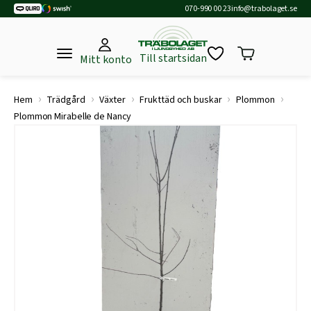
070-990 00 23
info@trabolaget.se
Till startsidan
Mitt konto
›
›
›
›
›
Hem
Trädgård
Växter
Frukttäd och buskar
Plommon
Plommon Mirabelle de Nancy