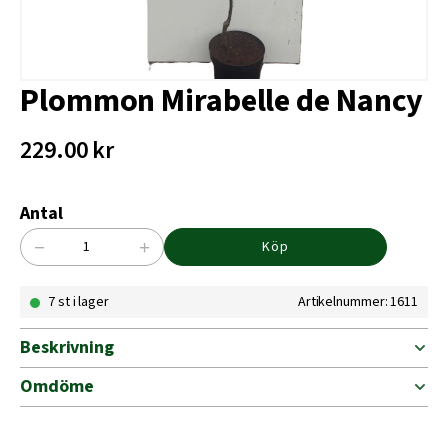
Plommon Mirabelle de Nancy
229.00
kr
Antal
−
+
Köp
Plommon
Mirabelle
7 st i lager
Artikelnummer: 1611
de
Nancy
mängd
Beskrivning
Omdöme