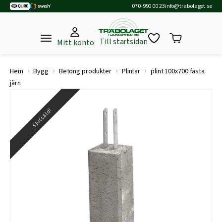
070-990 00 23
info@trabolaget.se
Till startsidan
Mitt konto
›
›
›
›
Hem
Bygg
Betong produkter
Plintar
plint 100x700 fasta
järn
Slutsåld!