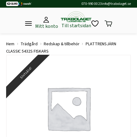
070-990 00 23
info@trabolaget.se
Till startsidan
Mitt konto
›
›
›
Hem
Trädgård
Redskap & tillbehör
PLATTRENSJÄRN
CLASSIC 5432S FISKARS
Slutsåld!