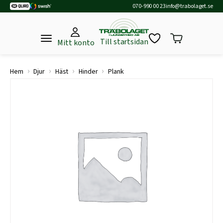
070-990 00 23
info@trabolaget.se
Till startsidan
Mitt konto
›
›
›
›
Hem
Djur
Häst
Hinder
Plank