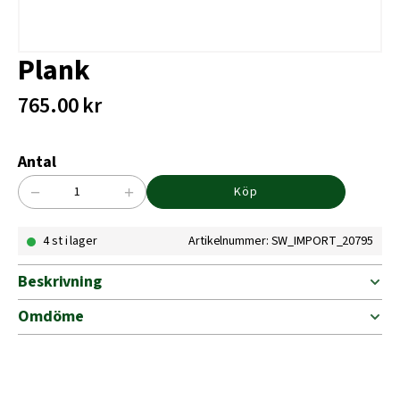
Plank
765.00
kr
Antal
−
+
Köp
Plank
mängd
4 st i lager
Artikelnummer: SW_IMPORT_20795
Beskrivning
Omdöme