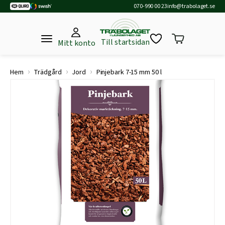
070-990 00 23
info@trabolaget.se
Till startsidan
Mitt konto
›
›
›
Hem
Trädgård
Jord
Pinjebark 7-15 mm 50 l