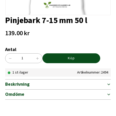
Pinjebark 7-15 mm 50 l
139.00
kr
Antal
−
+
Köp
Pinjebark
7-
1 st i lager
Artikelnummer: 2494
15
mm
50
Beskrivning
l
mängd
Omdöme