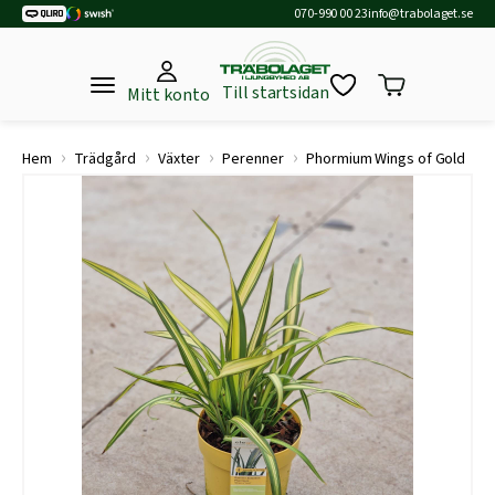
070-990 00 23
info@trabolaget.se
Till startsidan
Mitt konto
›
›
›
›
Hem
Trädgård
Växter
Perenner
Phormium Wings of Gold