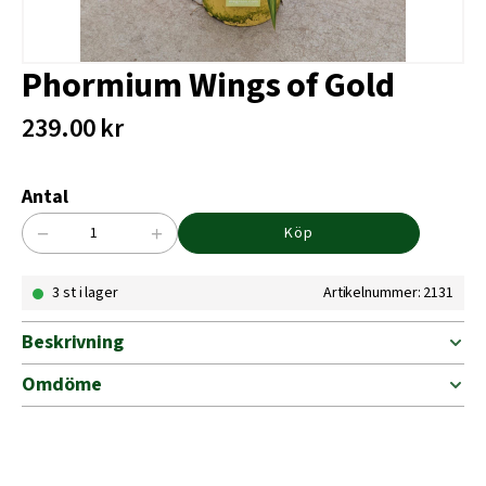
Phormium Wings of Gold
239.00
kr
Antal
−
+
Köp
Phormium
Wings
3 st i lager
Artikelnummer: 2131
of
Gold
mängd
Beskrivning
Omdöme