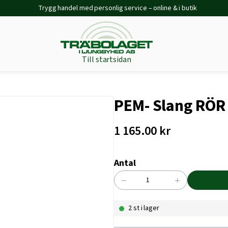
Trygg handel med personlig service – online & i butik
Till startsidan
PEM- Slang RÖR
1 165.00
kr
Antal
−
+
PEM-
Slang
2 st i lager
RÖR
PE100RC
20X2,0