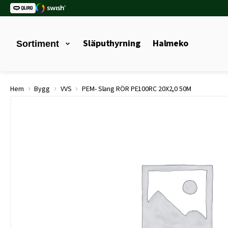
Släputhyrning
Halmeko
Sortiment
›
›
›
Hem
Bygg
VVS
PEM- Slang RÖR PE100RC 20X2,0 50M