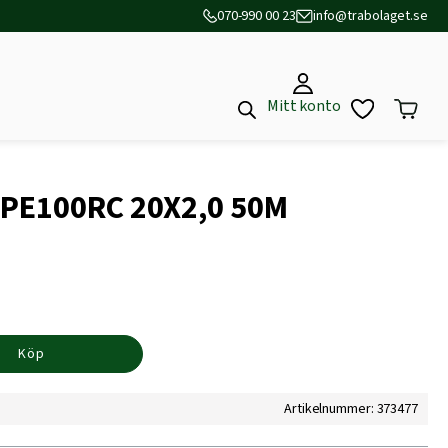
070-990 00 23
info@trabolaget.se
Mitt konto
 PE100RC 20X2,0 50M
Köp
Artikelnummer: 373477