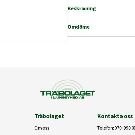
50M
Beskrivning
mängd
Omdöme
Träbolaget
Kontakta oss
Om oss
Telefon:
070-990 0