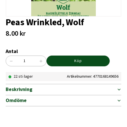
Peas Wrinkled, Wolf
8.00
kr
Antal
−
+
Köp
Peas
Wrinkled,
22 st i lager
Artikelnummer: 4770168149656
Wolf
mängd
Beskrivning
Omdöme