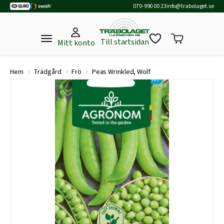
070-990 00 23
info@trabolaget.se
Till startsidan
Mitt konto
›
›
›
Hem
Trädgård
Frö
Peas Wrinkled, Wolf